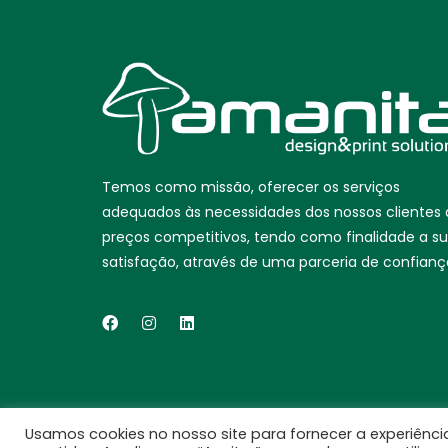
Temos como missão, oferecer os serviços
adequados às necessidades dos nossos clientes 
preços competitivos, tendo como finalidade a s
satisfação, através de uma parceria de confianç
Usamos cookies no nosso site para fornecer a experiência
Copyright © 2021
Amanita
, All Rights Reserved.