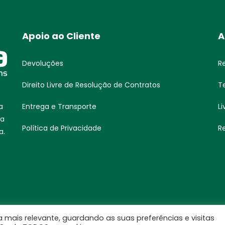
Apoio ao Cliente
A
Devoluções
R
Direito Livre de Resolução de Contratos
T
Entrega e Transporte
L
a
ua
Política de Privacidade
Re
a.
 mais relevante, guardando as suas preferências e visitas