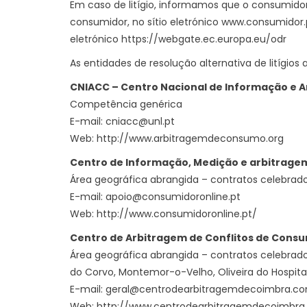
Em caso de litígio, informamos que o consumidor 
consumidor, no sítio eletrónico
www.consumidor.
eletrónico
https://webgate.ec.europa.eu/odr
As entidades de resolução alternativa de litígios
CNIACC – Centro Nacional de Informação e 
Competência genérica
E-mail: cniacc@unl.pt
Web:
http://www.arbitragemdeconsumo.org
Centro de Informação, Medição e arbitrage
Área geográfica abrangida – contratos celebrados
E-mail: apoio@consumidoronline.pt
Web:
http://www.consumidoronline.pt/
Centro de Arbitragem de Conflitos de Consu
Área geográfica abrangida – contratos celebrados
do Corvo, Montemor-o-Velho, Oliveira do Hospital
E-mail: geral@centrodearbitragemdecoimbra.c
Web:
http://www.centrodearbitragemdecoimbr