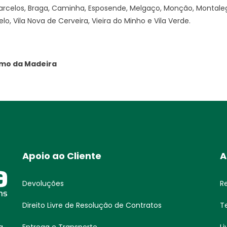
arcelos, Braga, Caminha, Esposende, Melgaço, Monção, Montaleg
o, Vila Nova de Cerveira, Vieira do Minho e Vila Verde.
umo da Madeira
Apoio ao Cliente
A
Devoluções
R
Direito Livre de Resolução de Contratos
T
Entrega e Transporte
L
a