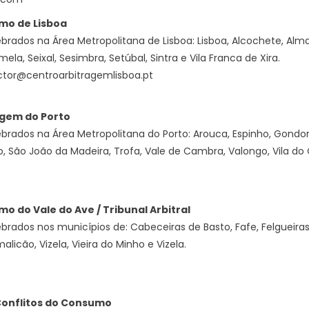
mo de Lisboa
rados na Área Metropolitana de Lisboa: Lisboa, Alcochete, Alma
mela, Seixal, Sesimbra, Setúbal, Sintra e Vila Franca de Xira.
ector@centroarbitragemlisboa.pt
agem do Porto
rados na Área Metropolitana do Porto: Arouca, Espinho, Gondoma
o, São João da Madeira, Trofa, Vale de Cambra, Valongo, Vila do
o do Vale do Ave / Tribunal Arbitral
brados nos municípios de: Cabeceiras de Basto, Fafe, Felgueira
alicão, Vizela, Vieira do Minho e Vizela.
Conflitos do Consumo