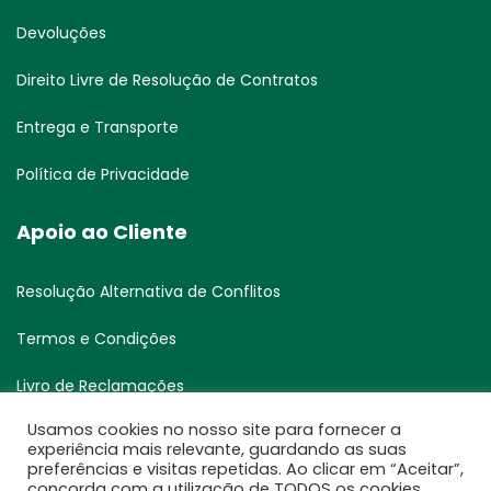
Devoluções
Direito Livre de Resolução de Contratos
Entrega e Transporte
Política de Privacidade
Apoio ao Cliente
Resolução Alternativa de Conflitos
Termos e Condições
Livro de Reclamações
Usamos cookies no nosso site para fornecer a
Resolução Alternativa de Litígios
experiência mais relevante, guardando as suas
preferências e visitas repetidas. Ao clicar em “Aceitar”,
concorda com a utilização de TODOS os cookies